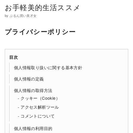
コ
お手軽美的生活ススメ
ン
by ぷるん潤い美才女
テ
ン
プライバシーポリシー
ツ
へ
移
目次
動
個人情報取り扱いに関する基本方針
個人情報の定義
個人情報の取得方法
クッキー（Cookie）
アクセス解析ツール
コメントについて
個人情報の利用目的