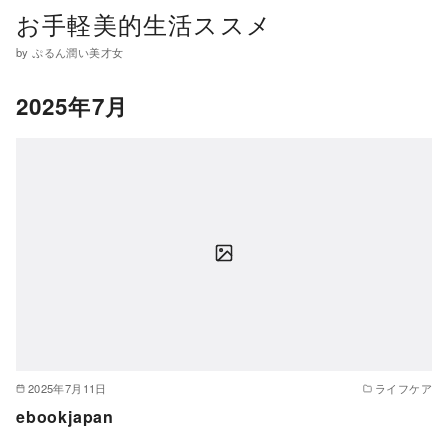
コ
お手軽美的生活ススメ
ン
by ぷるん潤い美才女
テ
ン
2025年7月
ツ
へ
移
動
2025年7月11日
ライフケア
ebookjapan